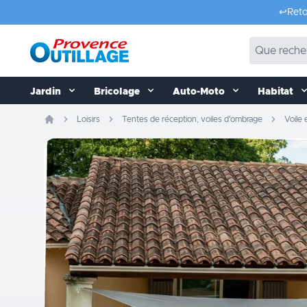
Aller au contenu
↩️
Reto
Jardin
Bricolage
Auto-Moto
Habitat
Loisirs
Tentes de réception, voiles d'ombrage
Voile 