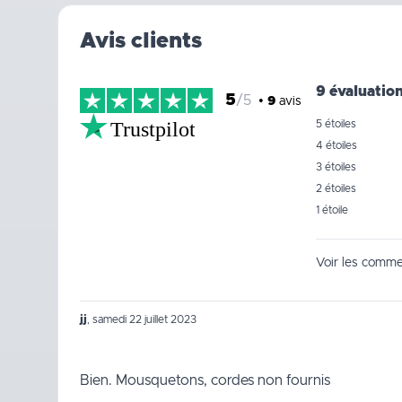
Avis clients
9 évaluatio
5
/5
•
9
avis
Trustpilot
5 étoiles
4 étoiles
3 étoiles
2 étoiles
1 étoile
Voir les commen
jj
,
samedi 22 juillet 2023
Bien. Mousquetons, cordes non fournis