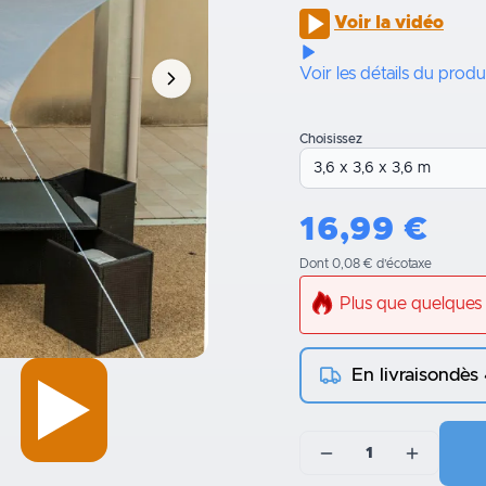
Voir la vidéo
Voir les détails du produ
Choisissez
16,99
€
Dont 0,08 € d’écotaxe
Plus que quelques 
En livraison
dès
1