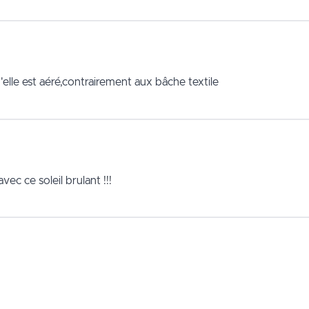
'elle est aéré,contrairement aux bâche textile
vec ce soleil brulant !!!