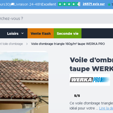
26571 avis sur
urs
30j
🚚
Livraison 24-48h
Excellent
T
Loisirs
Vente flash
Seconde vie
et toile d'ombrage
Voile d'ombrage triangle 160g/m² taupe WERKA PRO
Voile d'omb
taupe WER
5/5
Ce voile d'ombrage triang
idéal pour votre ...
Lire la d