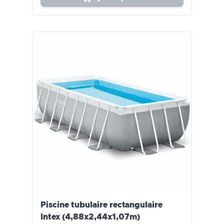
Piscine tubulaire rectangulaire
Intex (4,88x2,44x1,07m)