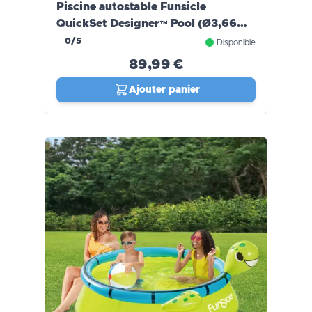
Piscine autostable Funsicle
QuickSet Designer™ Pool (Ø3,66m
x h 76cm)
0/5
Disponible
89,99 €
Ajouter panier