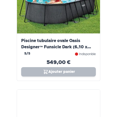
Piscine tubulaire ovale Oasis
Designer™ Funsicle Dark (6,10 x
3,66 x 1,22m)
5/5
Indisponible
549,00 €
Ajouter panier