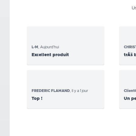
U
L-M
,
Aujourd'hui
CHRIS
Excellent produit
trÃ¨s 
FREDERIC FLAMAND
,
Il y a 1 jour
Clien
Top !
Un p