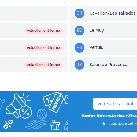
84
Cavaillon/Les Taillades
83
Le Muy
Actuellement fermé
84
Pertuis
Actuellement fermé
13
Salon de Provence
Actuellement fermé
E-mail
Restez informés des offre
En vous abonnant v