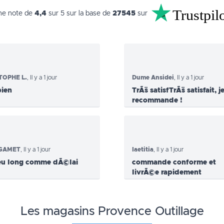
Trustpil
ne note de
4,4
sur 5 sur la base de
27545
sur
TOPHE L.
,
Il y a 1 jour
Dume Ansidei
,
Il y a 1 jour
bien
TrÃ¨s satisfTrÃ¨s satisfait, j
recommande !
tGAMET
,
Il y a 1 jour
laetitia
,
Il y a 1 jour
eu long comme dÃ©lai
commande conforme et
livrÃ©e rapidement
Les magasins Provence Outillage