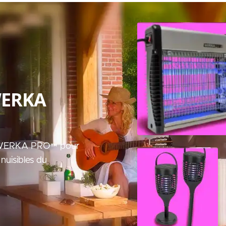
ERKA
ns WERKA PRO™ pour
 nuisibles du