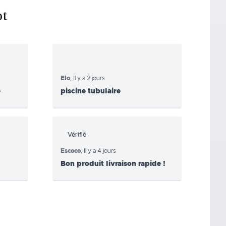
ot
Elo
,
Il y a 2 jours
e
piscine tubulaire
Vérifié
Escoco
,
Il y a 4 jours
Bon produit livraison rapide !