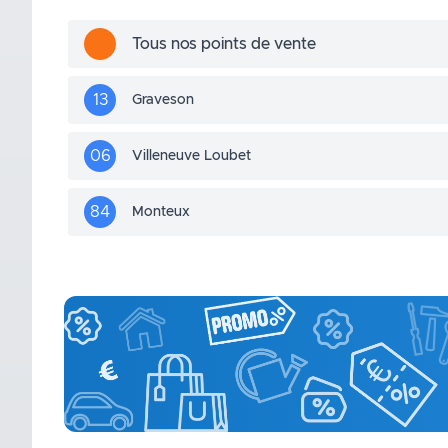
Tous nos points de vente
13
Graveson
06
Villeneuve Loubet
84
Monteux