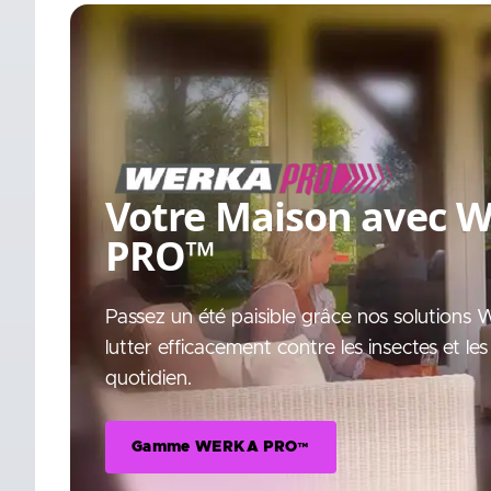
Votre Maison avec
W
PRO™
Passez un été paisible grâce nos solutio
lutter efficacement contre les insectes et les
quotidien.
Gamme WERKA PRO™