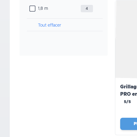
1,8 m
4
Tout effacer
Grilla
PRO en
5/5
P