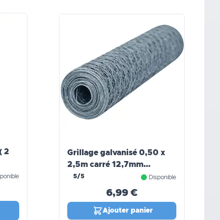
Grillage galvanisé 0,50 x
2,5m carré 12,7mm
Windhager
ponible
5/5
Disponible
6,99 €
Ajouter panier