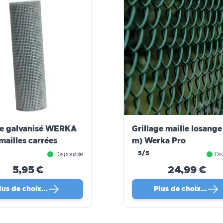
ge galvanisé WERKA
Grillage maille losange
mailles carrées
m) Werka Pro
5/5
Disponible
Dis
5,95 €
24,99 €
lus de choix…
Plus de choix…