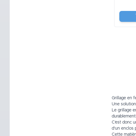
Grillage en f
Une solution 
Le
grillage e
durablement l
C’est donc un
d’un enclos 
Cette matière