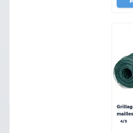
P
Grilla
maille
4/5