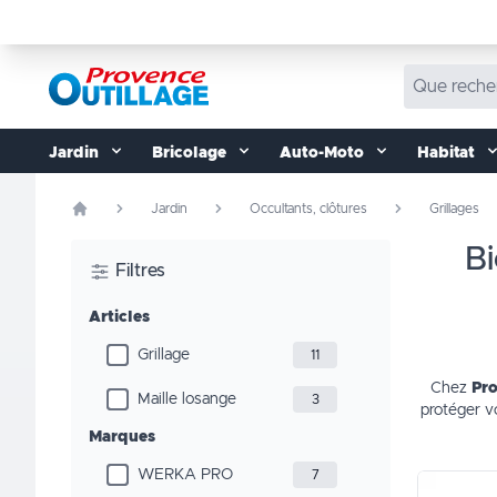
Aller au contenu
Jardin
Bricolage
Auto-Moto
Habitat
Jardin
Occultants, clôtures
Grillages
bien choisir son grillage extérieur : robustesse, esthétique et
Filtres
Articles
Grillage
11
Chez
Pro
Maille losange
3
protéger vo
Marques
WERKA PRO
7