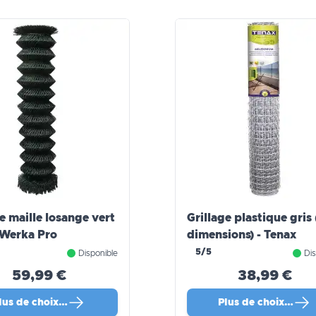
e maille losange vert
Grillage plastique gris ( 2
Werka Pro
dimensions) - Tenax
5/5
Disponible
Dis
59,99 €
38,99 €
lus de choix…
Plus de choix…