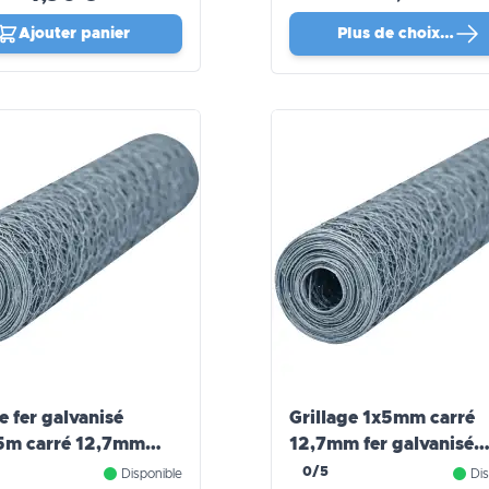
Ajouter panier
Plus de choix…
e fer galvanisé
Grillage 1x5mm carré
5m carré 12,7mm
12,7mm fer galvanisé
ager
Windhager
0/5
Disponible
Dis