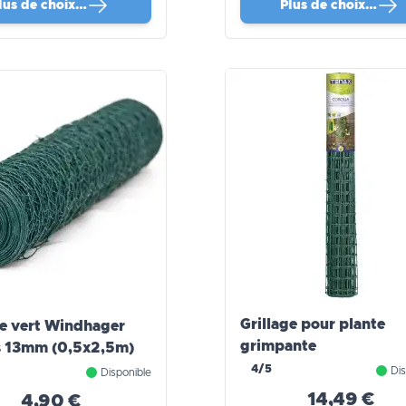
lus de choix…
Plus de choix…
Grillage pour plante
ge vert Windhager
grimpante
s 13mm (0,5x2,5m)
4/5
Dis
Disponible
14,49 €
4,90 €