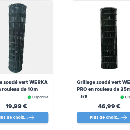
ge soudé vert WERKA
Grillage soudé vert 
 rouleau de 10m
PRO en rouleau de 25
5/5
Disponible
Dis
19,99 €
46,99 €
lus de choix…
Plus de choix…