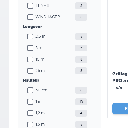
TENAX
5
WINDHAGER
6
Longueur
2,5 m
5
5 m
5
10 m
8
25 m
5
Grilla
Hauteur
PRO à 
5/5
50 cm
6
1 m
10
P
1,2 m
4
1,5 m
5