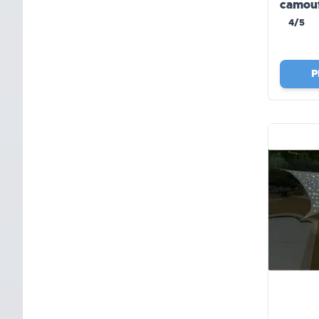
camou
4/5
P