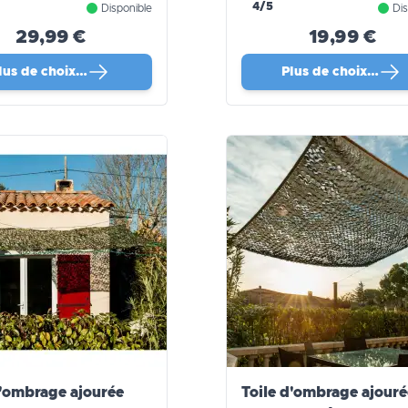
PRO
4/5
Disponible
Dis
29,99 €
19,99 €
lus de choix…
Plus de choix…
d'ombrage ajourée
Toile d'ombrage ajouré