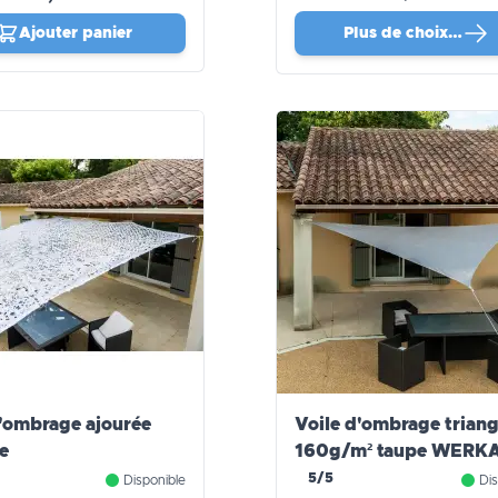
Ajouter panier
Plus de choix…
d'ombrage ajourée
Voile d'ombrage triang
e
160g/m² taupe WERK
PRO
5/5
Disponible
Dis