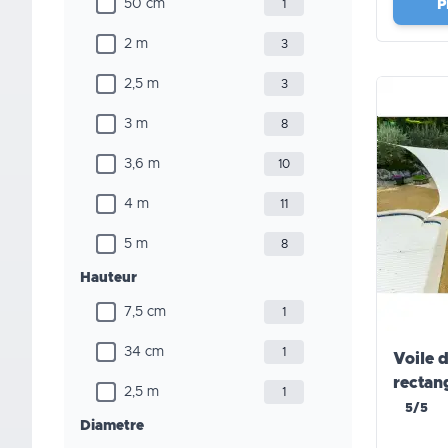
50 cm
P
1
2 m
3
2,5 m
3
3 m
8
3,6 m
10
4 m
11
5 m
8
Hauteur
7,5 cm
1
34 cm
1
Voile 
recta
2,5 m
1
5/5
Diametre