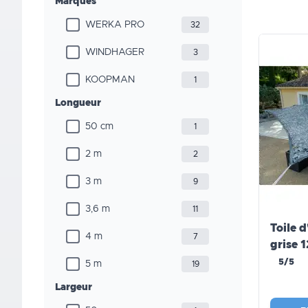
Marques
WERKA PRO
32
WINDHAGER
3
KOOPMAN
1
Longueur
50 cm
1
2 m
2
3 m
9
3,6 m
11
Toile 
4 m
7
grise 
5/5
5 m
19
Largeur