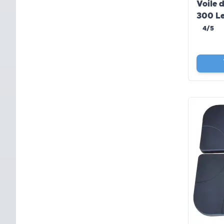
Voile 
300 L
WERK
4/5