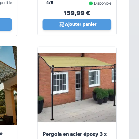
PRO
ponible
4/5
Disponible
159,99 €
Ajouter panier
e
Pergola en acier époxy 3 x