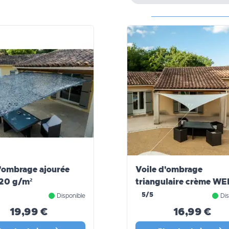
d'ombrage ajourée
Voile d'ombrage
120 g/m²
triangulaire crème W
PRO
5/5
Disponible
Dis
19,99 €
16,99 €