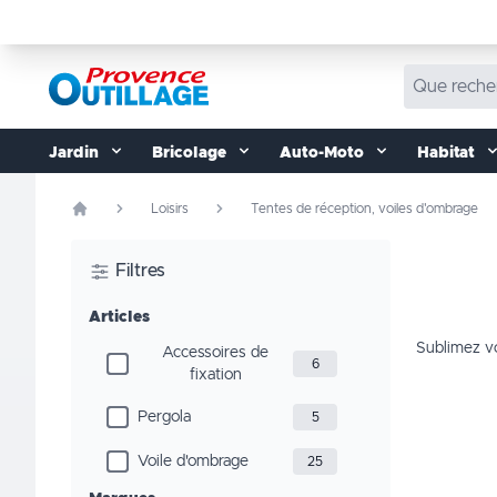
Aller au contenu
Jardin
Bricolage
Auto-Moto
Habitat
Loisirs
Tentes de réception, voiles d'ombrage
Filtres
Articles
Sublimez vo
Accessoires de
6
fixation
Pergola
5
Voile d'ombrage
25