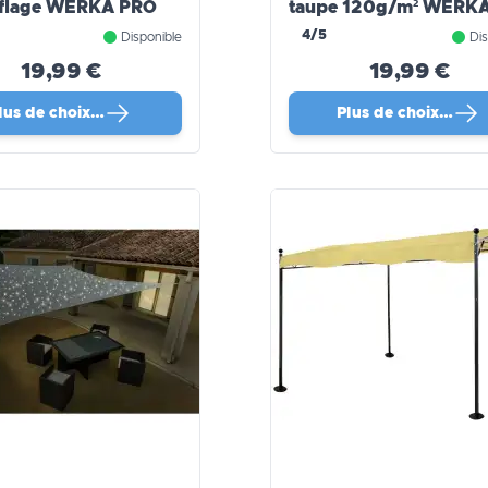
flage WERKA PRO
taupe 120g/m² WERKA
PRO
4/5
Disponible
Dis
19,99 €
19,99 €
lus de choix…
Plus de choix…