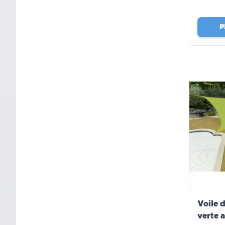
P
Voile 
verte