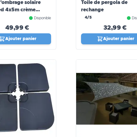
d'ombrage solaire
Toile de pergola de
ed 4x5m crème
rechange
A PRO
4/5
Disponible
Dis
49,99 €
32,99 €
Ajouter panier
Ajouter panier