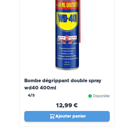
Bombe dégrippant double spray
wd40 400ml
4/5
Disponible
12,99 €
Ajouter panier