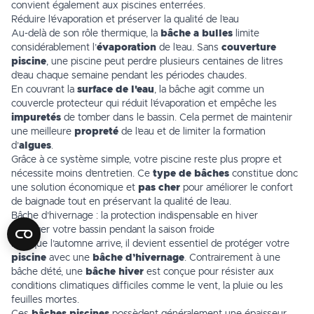
convient également aux piscines enterrées.
Réduire l’évaporation et préserver la qualité de l’eau
Au-delà de son rôle thermique, la
bâche a bulles
limite
considérablement l’
évaporation
de l’eau. Sans
couverture
piscine
, une piscine peut perdre plusieurs centaines de litres
d’eau chaque semaine pendant les périodes chaudes.
En couvrant la
surface de l'eau
, la bâche agit comme un
couvercle protecteur qui réduit l’évaporation et empêche les
impuretés
de tomber dans le bassin. Cela permet de maintenir
une meilleure
propreté
de l’eau et de limiter la formation
d’
algues
.
Grâce à ce système simple, votre piscine reste plus propre et
nécessite moins d’entretien. Ce
type de bâches
constitue donc
une solution économique et
pas cher
pour améliorer le confort
de baignade tout en préservant la qualité de l’eau.
Bâche d’hivernage : la protection indispensable en hiver
Protéger votre bassin pendant la saison froide
Lorsque l’automne arrive, il devient essentiel de protéger votre
piscine
avec une
bâche d’hivernage
. Contrairement à une
bâche d’été, une
bâche hiver
est conçue pour résister aux
conditions climatiques difficiles comme le vent, la pluie ou les
feuilles mortes.