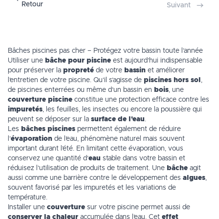
Retour
Suivant
Bâches piscines pas cher – Protégez votre bassin toute l’année
Utiliser une
bâche pour piscine
est aujourd’hui indispensable
pour préserver la
propreté
de votre
bassin
et améliorer
l’
entretien de votre piscine
. Qu’il s’agisse de
piscines hors sol
,
de piscines enterrées ou même d’un bassin en
bois
, une
couverture piscine
constitue une protection efficace contre les
impuretés
, les feuilles, les insectes ou encore la poussière qui
peuvent se déposer sur la
surface de l'eau
.
Les
bâches piscines
permettent également de réduire
l’
évaporation
de l’eau, phénomène naturel mais souvent
important durant l’été. En limitant cette évaporation, vous
conservez une quantité d’
eau
stable dans votre bassin et
réduisez l’utilisation de produits de traitement. Une
bâche
agit
aussi comme une barrière contre le développement des
algues
,
souvent favorisé par les impuretés et les variations de
température.
Installer une
couverture
sur votre piscine permet aussi de
conserver la chaleur
accumulée dans l’eau. Cet
effet