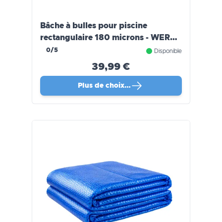
Bâche à bulles pour piscine
rectangulaire 180 microns - WERKA
PRO
0/5
Disponible
39,99 €
Plus de choix…