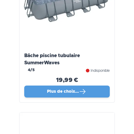
Bâche piscine tubulaire
SummerWaves
4/5
Indisponible
19,99 €
Plus de choix…