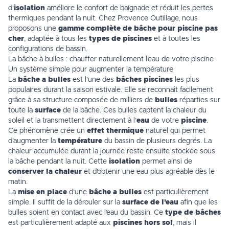
d’
isolation
améliore le confort de baignade et réduit les pertes
thermiques pendant la nuit. Chez Provence Outillage, nous
proposons une
gamme complète de bâche pour piscine pas
cher
, adaptée à tous les
types de piscines
et à toutes les
configurations de bassin.
La bâche à bulles : chauffer naturellement l’eau de votre piscine
Un système simple pour augmenter la température
La
bâche a bulles
est l’une des
bâches piscines
les plus
populaires durant la saison estivale. Elle se reconnaît facilement
grâce à sa structure composée de milliers de
bulles
réparties sur
toute la
surface
de la bâche. Ces bulles captent la chaleur du
soleil et la transmettent directement à l’
eau
de votre
piscine
.
Ce phénomène crée un
effet thermique
naturel qui permet
d’augmenter la
température
du bassin de plusieurs degrés. La
chaleur accumulée durant la journée reste ensuite stockée sous
la bâche pendant la nuit. Cette
isolation
permet ainsi de
conserver la chaleur
et d’obtenir une eau plus agréable dès le
matin.
La
mise en place
d’une
bâche a bulles
est particulièrement
simple. Il suffit de la dérouler sur la
surface de l'eau
afin que les
bulles soient en contact avec l’eau du bassin. Ce
type de bâches
est particulièrement adapté aux
piscines hors sol
, mais il