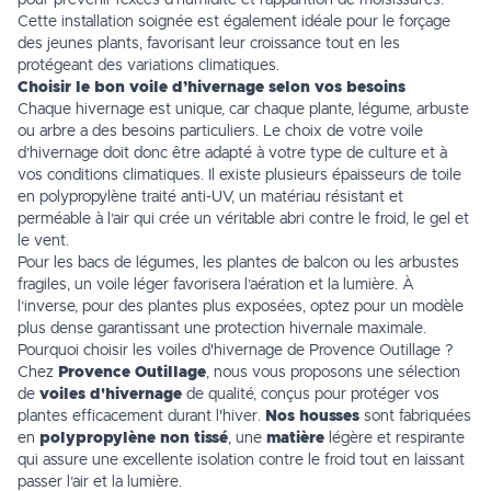
pour prévenir l’excès d’
humidité
et l’apparition de moisissures.
Cette installation soignée est également idéale pour le
forçage
des jeunes plants, favorisant leur croissance tout en les
protégeant des variations climatiques.
Choisir le bon voile d’hivernage selon vos besoins
Chaque hivernage est unique, car chaque plante, légume, arbuste
ou arbre a des besoins particuliers. Le choix de votre voile
d’hivernage doit donc être adapté à votre type de culture et à
vos conditions climatiques. Il existe plusieurs épaisseurs de toile
en polypropylène traité anti-UV, un matériau résistant et
perméable à l’air qui crée un véritable abri contre le froid, le gel et
le vent.
Pour les bacs de légumes, les plantes de balcon ou les arbustes
fragiles, un voile léger favorisera l’aération et la lumière. À
l’inverse, pour des plantes plus exposées, optez pour un modèle
plus dense garantissant une protection hivernale maximale.
Pourquoi choisir les voiles d'hivernage de Provence Outillage ?
Chez
Provence Outillage
, nous vous proposons une sélection
de
voiles d'hivernage
de qualité, conçus pour protéger vos
plantes efficacement durant l'hiver.
Nos housses
sont fabriquées
en
polypropylène non tissé
, une
matière
légère et respirante
qui assure une excellente isolation contre le froid tout en laissant
passer l’air et la lumière.