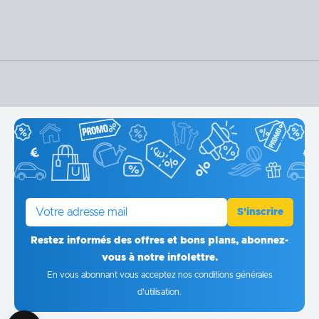
E-mail
S'inscrire
Restez informés des offres et bons plans, abonnez-
vous à notre infolettre.
En vous abonnant vous acceptez
nos conditions générales
d'utilisation
.