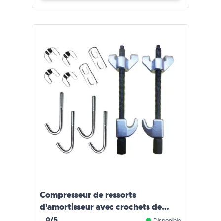
Compresseur de ressorts
d'amortisseur avec crochets de
sécurité
0/5
Disponible