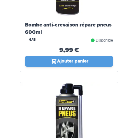
Bombe anti-crevaison répare pneus
600ml
4/5
Disponible
9,99 €
Ajouter panier