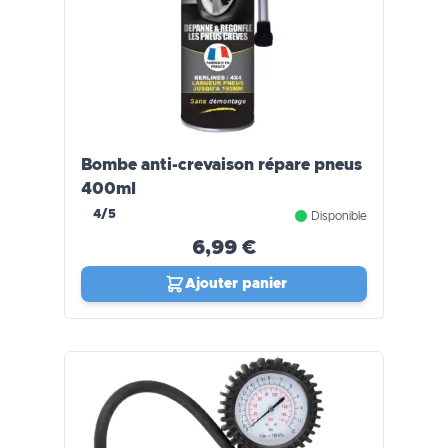
Bombe anti-crevaison répare pneus
400ml
4/5
Disponible
6,99 €
Ajouter panier