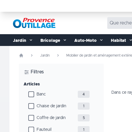
Aller au contenu
Jardin
Bricolage
Auto-Moto
Habitat
Jardin
Mobilier de jardin et aménagement extéri
Filtres
Articles
Dans ce ra
Banc
4
Chaise de jardin
1
Coffre de jardin
5
Fauteuil
1