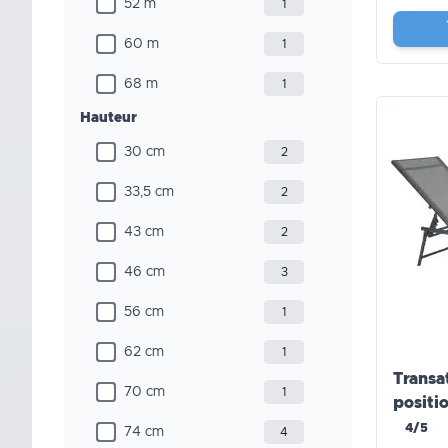
52 m
1
60 m
1
68 m
1
Hauteur
30 cm
2
33,5 cm
2
43 cm
2
46 cm
3
56 cm
1
62 cm
1
Transat
70 cm
1
posit
4/5
74 cm
4