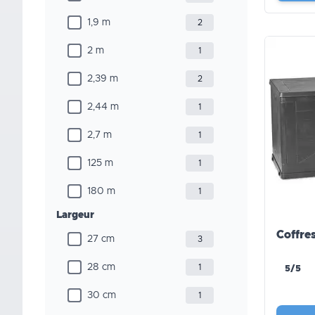
1,9 m
2
2 m
1
2,39 m
2
2,44 m
1
2,7 m
1
125 m
1
180 m
1
Largeur
Coffre
27 cm
3
28 cm
1
5/5
30 cm
1