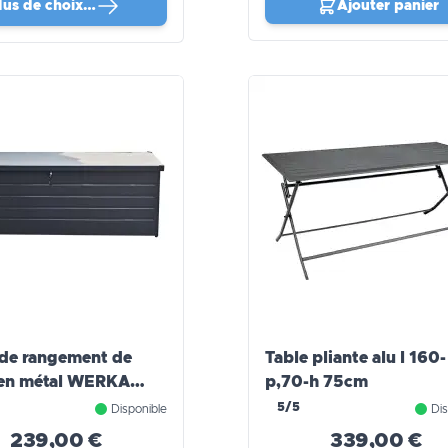
lus de choix…
Ajouter panier
 de rangement de
Table pliante alu l 160-
 en métal WERKA
p,70-h 75cm
000 litres)
5/5
Disponible
Dis
239,00 €
339,00 €