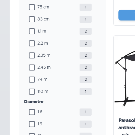
75 cm
1
83 cm
1
1,1 m
2
2,2 m
2
2,35 m
2
2,45 m
2
74 m
2
110 m
1
Diametre
1.6
1
Paraso
1.9
1
anthr