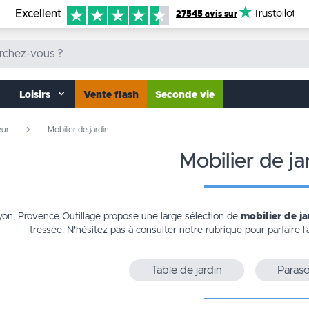
Excellent
Trustpilot
27545 avis sur
Loisirs
Vente flash
Seconde vie
eur
Mobilier de jardin
mobilier de ja
yon, Provence Outillage propose une large sélection de
mobilier de ja
tressée. N'hésitez pas à consulter notre rubrique pour parfaire
Table de jardin
Paraso