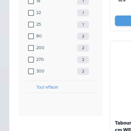
0/5
19
1
22
1
25
1
80
2
200
2
270
2
300
2
Tout effacer
Tabour
cm WE