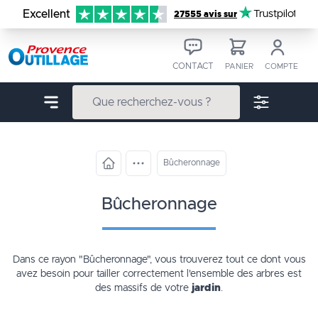
Aller au contenu
Excellent
Trustpilot
27555 avis sur
CONTACT
PANIER
COMPTE
Bûcheronnage
bûcheronnage
Dans ce rayon
"Bûcheronnage"
, vous trouverez tout ce dont vous
avez besoin pour tailler correctement l'ensemble des arbres est
des massifs de votre
jardin
.