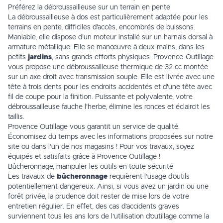
Préférez la débroussailleuse sur un terrain en pente
La débroussailleuse à dos est particulièrement adaptée pour les
terrains en pente, difficiles d'accès, encombrés de buissons.
Maniable, elle dispose d'un moteur installé sur un harnais dorsal à
armature métallique. Elle se manœuvre à deux mains, dans les
petits
jardins
, sans grands efforts physiques. Provence-Outillage
vous propose une
débroussailleuse thermique
de 32 cc montée
sur un axe droit avec transmission souple. Elle est livrée avec une
tête à trois dents pour les endroits accidentés et d'une tête avec
fil de coupe pour la finition. Puissante et polyvalente, votre
débroussailleuse fauche l'herbe, élimine les ronces et éclaircit les
taillis.
Provence Outillage vous garantit un service de qualité.
Économisez du temps avec les informations proposées sur notre
site ou dans l’un de
nos magasins
! Pour vos travaux, soyez
équipés et satisfaits grâce à Provence Outillage !
Bûcheronnage, manipuler les outils en toute sécurité
Les travaux de
bûcheronnage
requièrent l’usage d’outils
potentiellement dangereux. Ainsi, si vous avez un jardin ou une
forêt privée, la prudence doit rester de mise lors de votre
entretien régulier. En effet, des cas d’accidents graves
surviennent tous les ans lors de l’utilisation d’outillage comme la