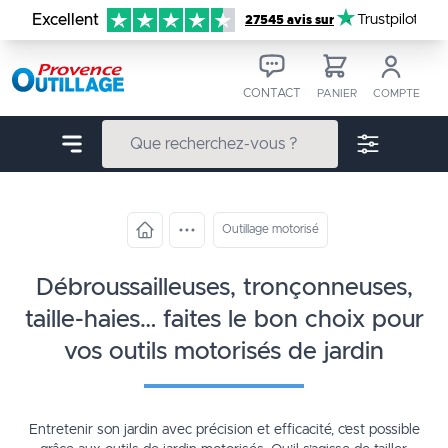
Aller au contenu
Excellent
Trustpilot
27545 avis sur
CONTACT
PANIER
COMPTE
Outillage motorisé
débroussailleuses, tronçonneuses,
taille-haies… faites le bon choix pour
vos outils motorisés de jardin
Entretenir son jardin avec précision et efficacité, c’est possible