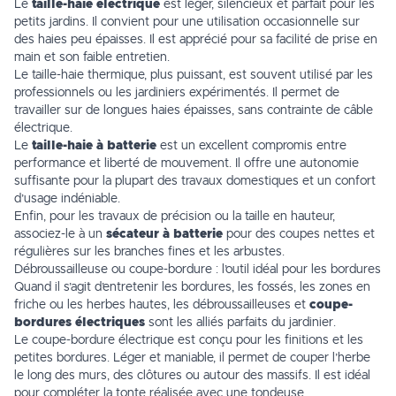
Le
taille-haie électrique
est léger, silencieux et parfait pour les
petits jardins. Il convient pour une utilisation occasionnelle sur
des haies peu épaisses. Il est apprécié pour sa facilité de prise en
main et son faible entretien.
Le taille-haie thermique, plus puissant, est souvent utilisé par les
professionnels ou les jardiniers expérimentés. Il permet de
travailler sur de longues haies épaisses, sans contrainte de câble
électrique.
Le
taille-haie à batterie
est un excellent compromis entre
performance et liberté de mouvement. Il offre une autonomie
suffisante pour la plupart des travaux domestiques et un confort
d’usage indéniable.
Enfin, pour les travaux de précision ou la taille en hauteur,
associez-le à un
sécateur à batterie
pour des coupes nettes et
régulières sur les branches fines et les arbustes.
Débroussailleuse ou coupe-bordure : l’outil idéal pour les bordures
Quand il s’agit d’entretenir les bordures, les fossés, les zones en
friche ou les herbes hautes, les débroussailleuses et
coupe-
bordures électriques
sont les alliés parfaits du jardinier.
Le coupe-bordure électrique est conçu pour les finitions et les
petites bordures. Léger et maniable, il permet de couper l’herbe
le long des murs, des clôtures ou autour des massifs. Il est idéal
pour compléter la tonte réalisée avec une tondeuse.