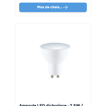
Plus de choix…
Ampoule LED dichroïque - 7,5W /