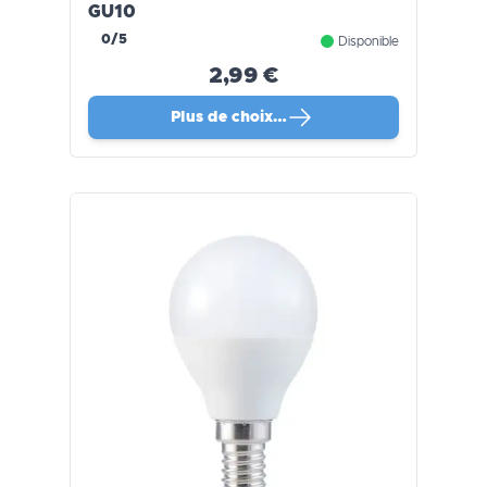
GU10
0/5
Disponible
2,99 €
Plus de choix…