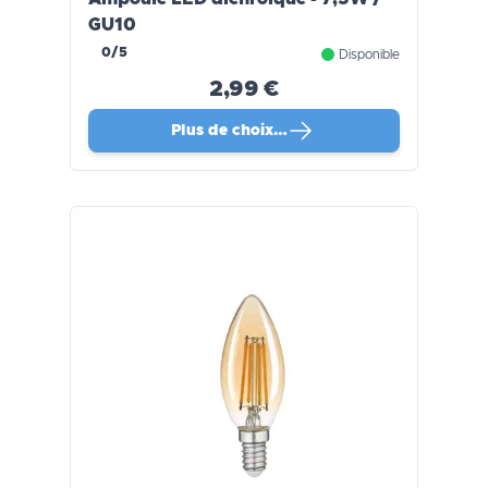
GU10
0/5
Disponible
2,99 €
Plus de choix…