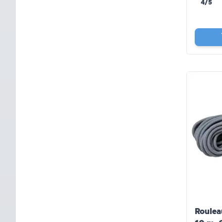
4/5
Roulea