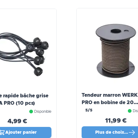
Tendeur marron WER
e rapide bâche grise
PRO en bobine de 20
 PRO (10 pcs)
mètres
5/5
Dis
Disponible
11,99 €
4,99 €
Ajouter panier
Plus de choix…