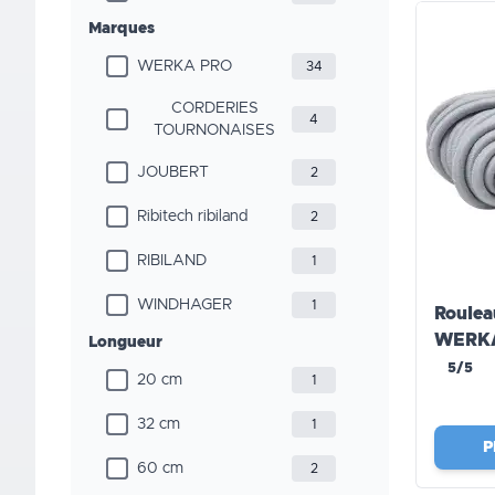
Marques
WERKA PRO
34
CORDERIES
4
TOURNONAISES
JOUBERT
2
Ribitech ribiland
2
RIBILAND
1
WINDHAGER
1
Roulea
WERK
Longueur
5/5
20 cm
1
32 cm
1
P
60 cm
2