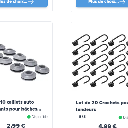
lus de choix…
Plus de choix…
 10 œillets auto
Lot de 20 Crochets po
ants pour bâches
tendeurs
A PRO
Disponible
5/5
Dis
2,99 €
4,99 €