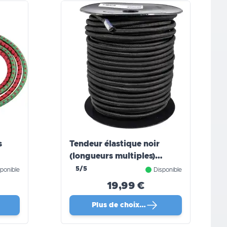
s
Tendeur élastique noir
(longueurs multiples)
WERKA PRO
5/5
ponible
Disponible
19,99 €
Plus de choix…