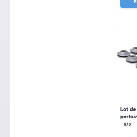
P
Lot de
perfor
WERK
5/5