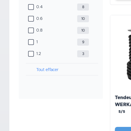
0.4
8
0.6
10
0.8
10
1
9
1.2
3
Tout effacer
Tendeu
WERK
5/5