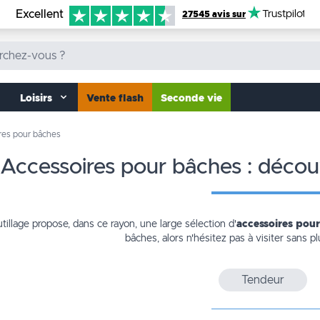
Excellent
Trustpilot
27545 avis sur
Loisirs
Vente flash
Seconde vie
res pour bâches
accessoires pour bâches : déco
illage propose, dans ce rayon, une large sélection d'
accessoires pou
bâches
, alors n'hésitez pas à visiter sans p
Tendeur