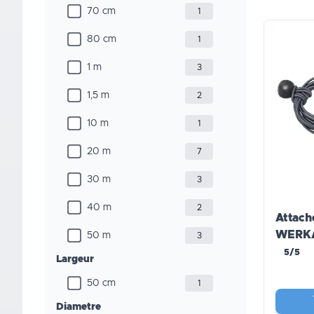
70 cm
1
80 cm
1
1 m
3
1,5 m
2
10 m
1
20 m
7
30 m
3
40 m
2
Attach
WERKA
50 m
3
5/5
Largeur
50 cm
1
Diametre