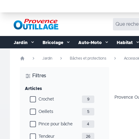
Aller au contenu
Jardin
Bricolage
Auto-Moto
Habitat
Jardin
Bâches et protections
Accessoi
Filtres
Articles
Provence Out
Crochet
9
Oeillets
5
Pince pour bâche
4
Tendeur
26