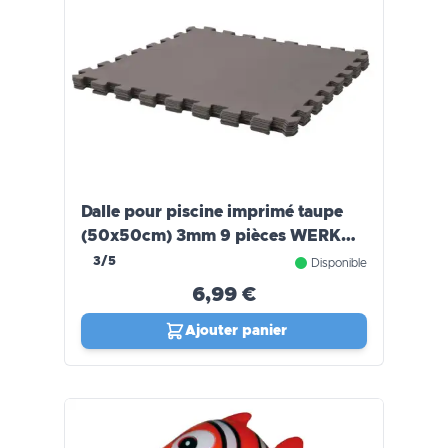
Dalle pour piscine imprimé taupe
(50x50cm) 3mm 9 pièces WERKA
PRO
3/5
Disponible
6,99 €
Ajouter panier