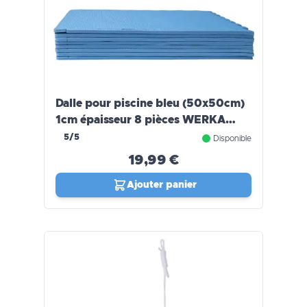
Dalle pour piscine bleu (50x50cm)
1cm épaisseur 8 pièces WERKA
PRO
5/5
Disponible
19,99 €
Ajouter panier