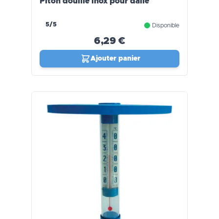
Piton douille inox pour dalle
5/5
Disponible
6,29 €
Ajouter panier