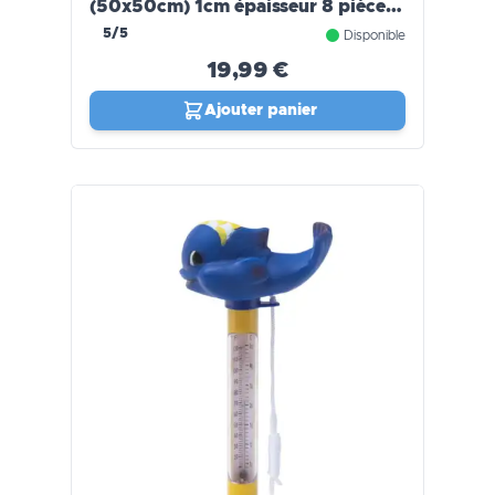
(50x50cm) 1cm épaisseur 8 pièces
WERKA PRO
5/5
Disponible
19,99 €
Ajouter panier