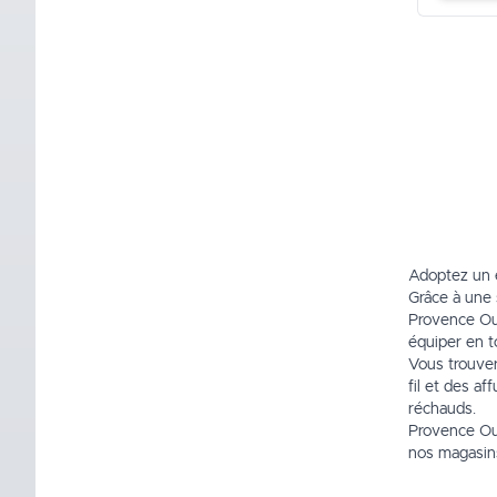
Adoptez un é
Grâce à une 
Provence Out
équiper en t
Vous trouver
fil
et des
aff
réchauds.
Provence Out
nos magasin