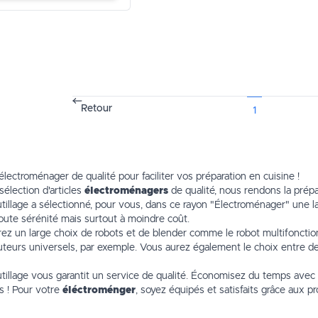
Retour
1
lectroménager de qualité pour faciliter vos préparation en cuisine !
sélection d'articles
électroménagers
de qualité, nous rendons la prépar
illage a sélectionné, pour vous, dans ce rayon
"Électroménager"
une la
oute sérénité mais surtout à moindre coût.
ez un large choix de robots et de blender comme le
robot multifoncti
uteurs universels
, par exemple. Vous aurez également le choix entre 
illage vous garantit un service de qualité. Économisez du temps avec l
s
! Pour votre
éléctroménger
, soyez équipés et satisfaits grâce aux p