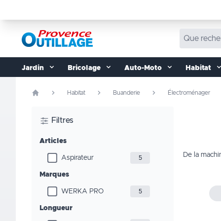
Aller au contenu
Jardin
Bricolage
Auto-Moto
Habitat
Habitat
Buanderie
Électroménager
Filtres
Articles
De la machin
Aspirateur
5
Marques
WERKA PRO
5
Longueur