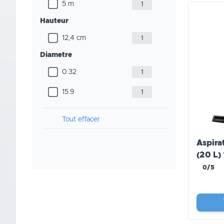
5 m
1
Hauteur
12,4 cm
1
Diametre
0.32
1
15.9
1
Tout effacer
Aspira
(20 L)
0/5