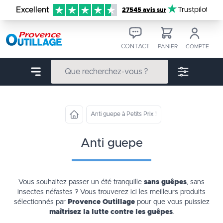
Aller au contenu
Excellent
Trustpilot
27545 avis sur
CONTACT
PANIER
COMPTE
Anti guepe à Petits Prix !
anti guepe
Vous souhaitez passer un été tranquille
sans guêpes
, sans
insectes néfastes ? Vous trouverez ici les meilleurs produits
sélectionnés par
Provence Outillage
pour que vous puissiez
maîtrisez la lutte contre les guêpes
.