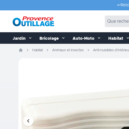
Aller au contenu
↩️
Reto
Jardin
Bricolage
Auto-Moto
Habitat
Habitat
Animaux et insectes
Anti-nuisibles d'intérieu