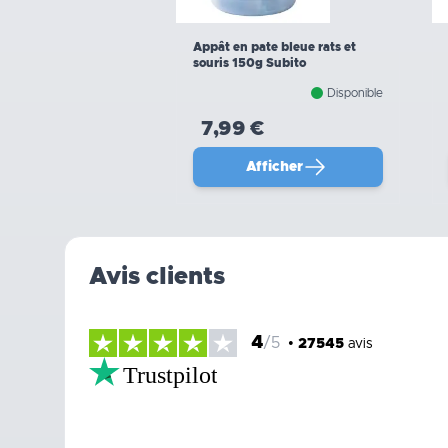
Appât en pate bleue rats et
souris 150g Subito
Disponible
7,99 €
Afficher
Avis clients
4
/5
•
27545
avis
Trustpilot