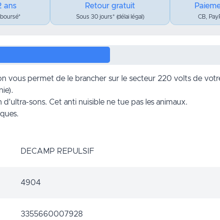
2 ans
Retour gratuit
Paieme
mboursé*
Sous 30 jours* (délai légal)
CB, PayP
ason vous permet de le brancher sur le secteur 220 volts de vot
nie).
d'ultra-sons. Cet anti nuisible ne tue pas les animaux.
ques.
DECAMP REPULSIF
4904
3355660007928