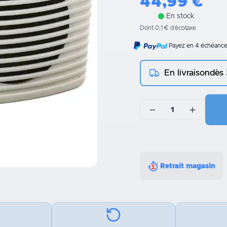
44,99
€
En stock
Dont 0,1 € d’écotaxe
Payez en 4 échéances
En livraison
dès
1
Retrait magasin