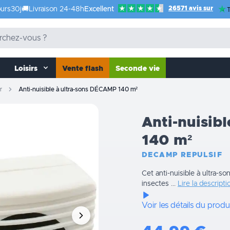
26571 avis sur
urs
30j
🚚
Livraison 24-48h
Excellent
T
Loisirs
Vente flash
Seconde vie
r
Anti-nuisible à ultra-sons DÉCAMP 140 m²
Anti-nuisib
140 m²
DECAMP REPULSIF
Cet anti-nuisible à ultra-s
insectes ...
Lire la descripti
Voir les détails du produ