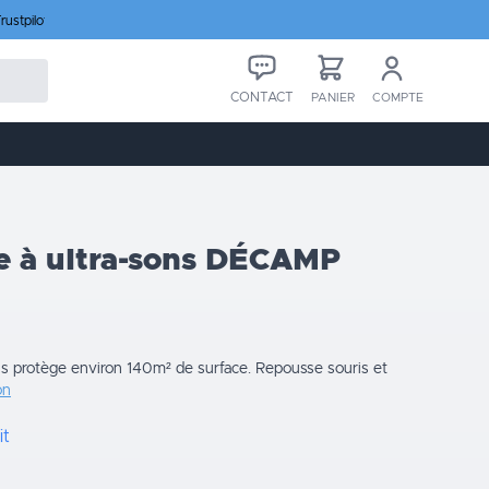
rustpilot
CONTACT
PANIER
COMPTE
le à ultra-sons DÉCAMP
ons protège environ 140m² de surface. Repousse souris et
on
it