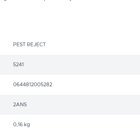
PEST REJECT
5241
0644812005282
2ANS
0,16 kg