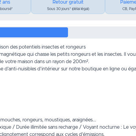
2 ans
Retour gratuit
Paieme
mboursé*
Sous 30 jours* (délai légal)
CB, PayP
ison des potentiels insectes et rongeurs
omagnétique qui chasse les petits rongeurs et les insectes. Il v
 de votre
maison
dans un rayon de 200m².
e d'
anti-nuisibles d'intérieur
sur notre boutique en ligne ou ég
is, mouches, rongeurs, moustiques, araignées...
xique / Durée illimitée sans recharge / Voyant nocturne : Le vo
 clignotement correspond aux cycles d'émissions.