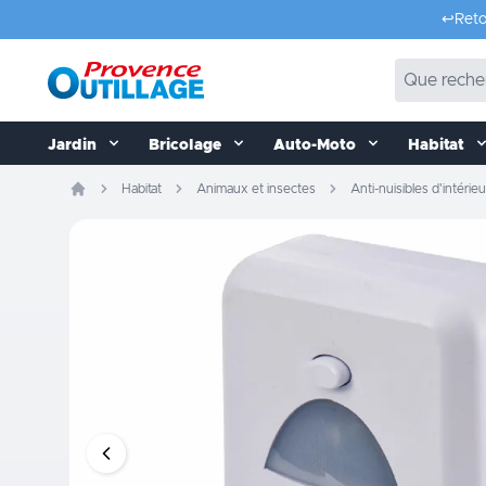
Aller au contenu
↩️
Reto
Jardin
Bricolage
Auto-Moto
Habitat
Habitat
Animaux et insectes
Anti-nuisibles d'intérieu