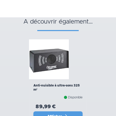
a découvrir également…
Anti-nuisible à ultra-sons 325
m²
Disponible
89,99 €