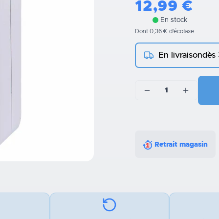
12,99
€
En stock
Dont 0,36 € d’écotaxe
En livraison
dès
1
Retrait magasin