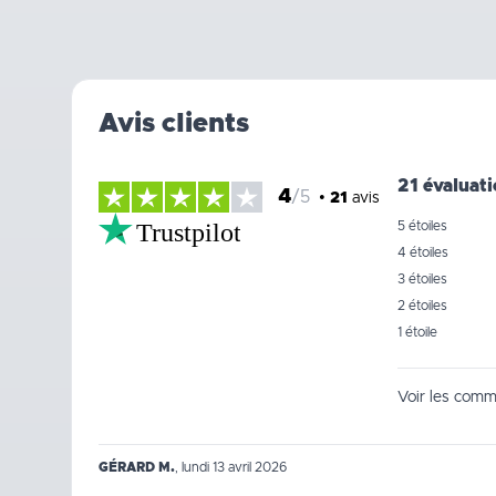
Avis clients
21 évaluat
4
/5
•
21
avis
Trustpilot
5 étoiles
4 étoiles
3 étoiles
2 étoiles
1 étoile
Voir les comm
GÉRARD M.
,
lundi 13 avril 2026