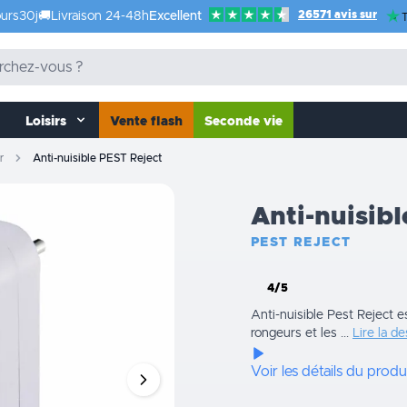
26571 avis sur
urs
30j
🚚
Livraison 24-48h
Excellent
T
Loisirs
Vente flash
Seconde vie
r
Anti-nuisible PEST Reject
Anti-nuisibl
PEST REJECT
4/5
Anti-nuisible Pest Reject e
rongeurs et les ...
Lire la de
Voir les détails du produ