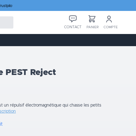
rustpilot
CONTACT
PANIER
COMPTE
e PEST Reject
st un répulsif électromagnétique qui chasse les petits
scription
it