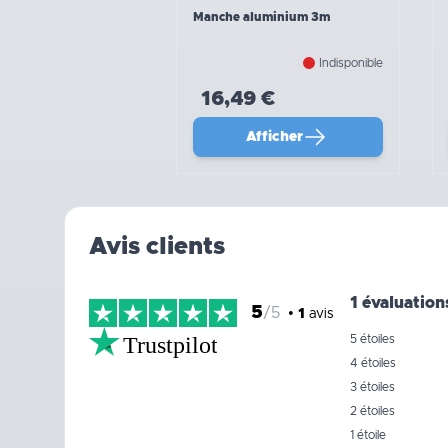
Manche aluminium 3m
Indisponible
16,49 €
Afficher
Avis clients
1 évaluation
5
/5
•
1
avis
Trustpilot
5 étoiles
4 étoiles
3 étoiles
2 étoiles
1 étoile