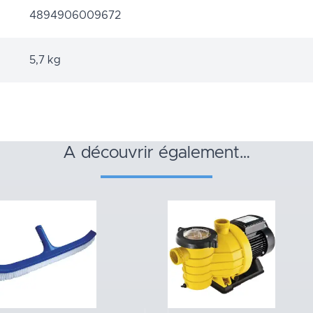
4894906009672
5,7 kg
a découvrir également…