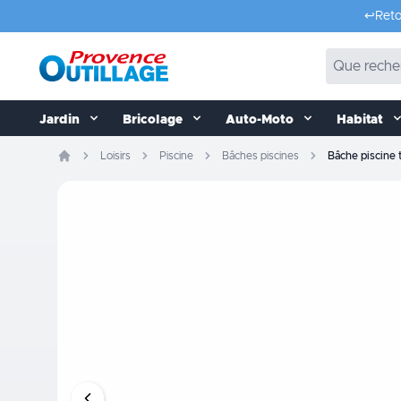
Aller au contenu
↩️
Reto
Jardin
Bricolage
Auto-Moto
Habitat
Loisirs
Piscine
Bâches piscines
Bâche piscine 