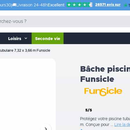
26571 avis sur
urs
30j
🚚
Livraison 24-48h
Excellent
T
Loisirs
Seconde vie
tubulaire 7,32 x 3,66 m Funsicle
Bâche pisci
Funsicle
5/5
Protégez votre piscine tubu
m. Conçue pour ...
Lire la d