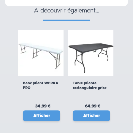
a découvrir également…
Banc pliant WERKA
Table pliante
PRO
rectangulaire grise
34,99 €
64,99 €
Afficher
Afficher