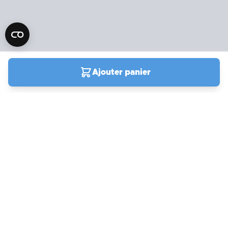
Ajouter panier
04 90 78 09 61
Du lundi au vendredi de
9h00 à 19h00
Samedi et jours fériés de
9h à 13h / 14h à 18h
Support
actuellement ouvert