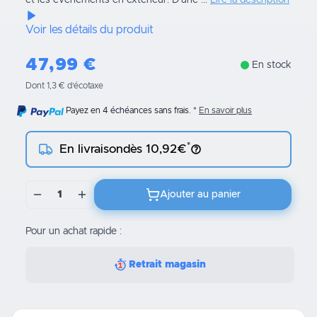
et les événements en extérieur. D'une ...
Lire la description
Voir les détails du produit
47,99
€
En stock
Dont 1,3 € d’écotaxe
Payez en 4 échéances sans frais.
En savoir plus
*
En livraison
dès 10,92€
1
Ajouter au panier
Pour un achat rapide :
Retrait magasin