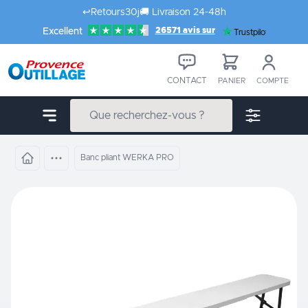
Aller au contenu
↩️
Retours
30j
🚚
Livraison 24-48h
26571 avis sur
Excellent
Trustpilot
CONTACT
PANIER
COMPTE
Banc pliant WERKA PRO