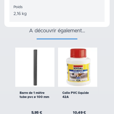
Poids
2,16 kg
a découvrir également…
Barre de 1 mètre
Colle PVC liquide
tube pvc ø 100 mm
42A
5,95 €
10,49 €