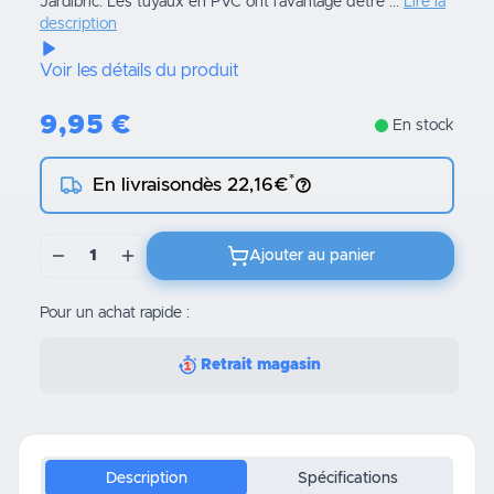
Jardibric. Les tuyaux en PVC ont l’avantage d’être ...
Lire la
description
Voir les détails du produit
9,95
€
En stock
*
En livraison
dès 22,16€
1
Ajouter au panier
Pour un achat rapide :
Retrait magasin
Description
Spécifications