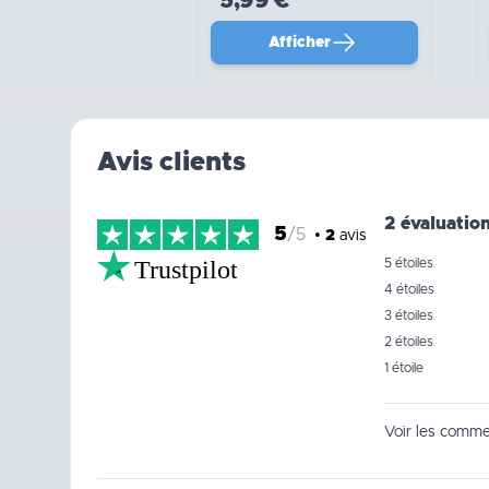
5,99 €
Afficher
Avis clients
2 évaluatio
5
/5
•
2
avis
Trustpilot
5 étoiles
4 étoiles
3 étoiles
2 étoiles
1 étoile
Voir les commen