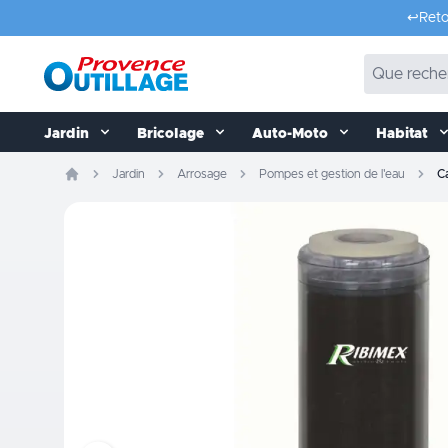
Aller au contenu
↩️
Reto
Jardin
Bricolage
Auto-Moto
Habitat
Jardin
Arrosage
Pompes et gestion de l'eau
C