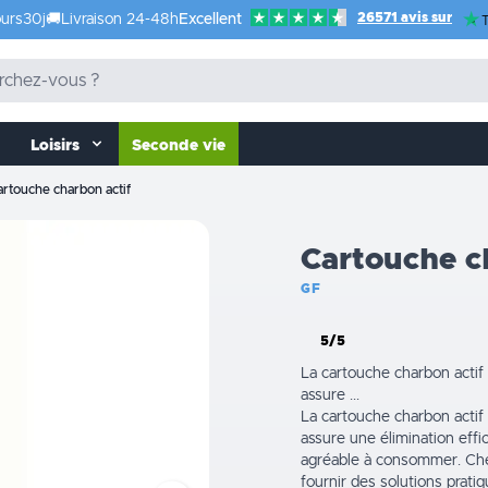
26571 avis sur
urs
30j
🚚
Livraison 24-48h
Excellent
T
Loisirs
Seconde vie
artouche charbon actif
Cartouche c
GF
5/5
La cartouche charbon actif e
assure ...
La cartouche charbon actif e
assure une élimination effi
agréable à consommer. Che
fournir des solutions prati