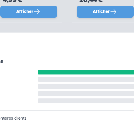
4,99 €
20,44 €
Afficher
Afficher
ns
taires clients