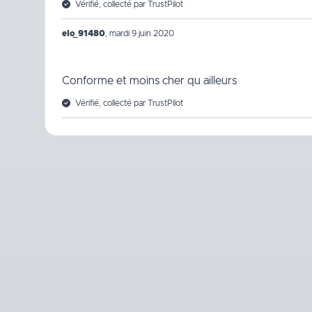
Vérifié, collecté par TrustPilot
elo_91480
,
mardi 9 juin 2020
Conforme et moins cher qu ailleurs
Vérifié, collecté par TrustPilot