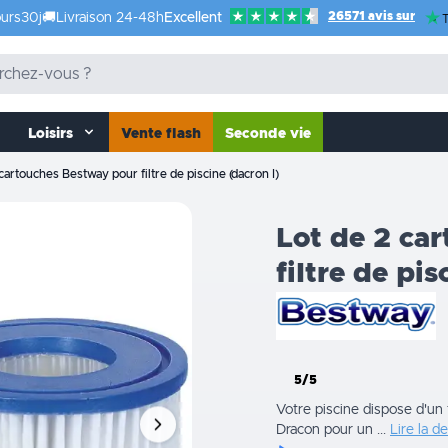
26571 avis sur
urs
30j
🚚
Livraison 24-48h
Excellent
T
Loisirs
Vente flash
Seconde vie
cartouches Bestway pour filtre de piscine (dacron I)
Lot de 2 ca
filtre de pis
5/5
Votre piscine dispose d'un 
Dracon pour un ...
Lire la d