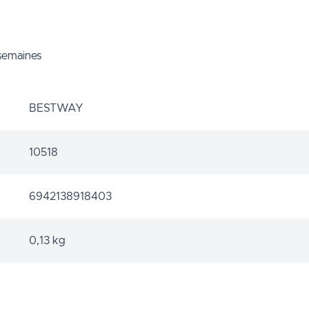
 semaines
BESTWAY
10518
6942138918403
0,13 kg