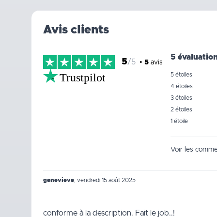
Avis clients
5 évaluatio
5
/5
•
5
avis
Trustpilot
5 étoiles
4 étoiles
3 étoiles
2 étoiles
1 étoile
Voir les commen
genevieve
,
vendredi 15 août 2025
conforme à la description. Fait le job..!