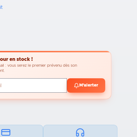
it
our en stock !
ail : vous serez le premier prévenu dès son
nt.
M'alerter