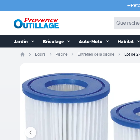
Aller au contenu
↩️
Reto
Jardin
Bricolage
Auto-Moto
Habitat
Loisirs
Piscine
Entretien de la piscine
Lot de 2 