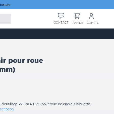
rustpilot
CONTACT
PANIER
COMPTE
ir pour roue
5mm)
e d'outillage WERKA PRO pour roue de diable / brouette
escription