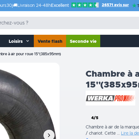
26571 avis sur
urs
30j
🚚
Livraison 24-48h
Excellent
T
Loisirs
Vente flash
Seconde vie
bre à air pour roue 15''(385x95mm)
Chambre à a
15''(385x9
4/5
Chambre à air de la marqu
/ chariot. Cette ...
Lire la d