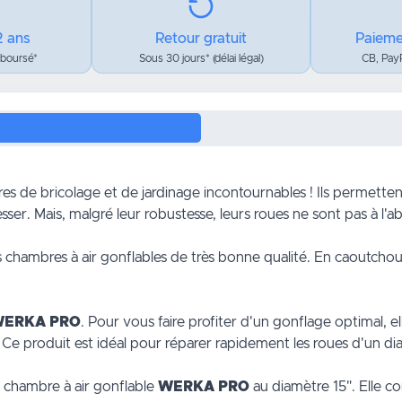
2 ans
Retour gratuit
Paieme
mboursé*
Sous 30 jours* (délai légal)
CB, PayP
ires de
bricolage
et de
jardinage
incontournables ! Ils permette
ser. Mais, malgré leur robustesse, leurs roues ne sont pas à l'ab
hambres à air gonflables de très bonne qualité. En caoutchouc,
ERKA PRO
. Pour vous faire profiter d'un gonflage optimal, 
Ce produit est idéal pour réparer rapidement les roues d'un
di
e chambre à air gonflable
WERKA PRO
au diamètre 15". Elle 