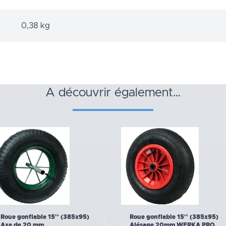
0,38 kg
a découvrir également…
Roue gonflable 15'' (385x95)
Roue gonflable 15'' (385x95)
Axe de 20 mm
Alésage 20mm WERKA PRO