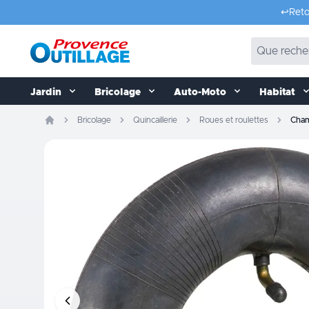
Aller au contenu
↩️
Reto
Jardin
Bricolage
Auto-Moto
Habitat
Bricolage
Quincaillerie
Roues et roulettes
Cham