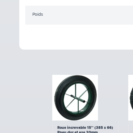
Poids
Roue increvable 15'' (385 x 66)
Pneu dur et axe 20mm