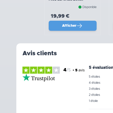
Disponible
19,99 €
Afficher
Avis clients
5 évaluatio
4
/5
•
5
avis
Trustpilot
5 étoiles
4 étoiles
3 étoiles
2 étoiles
1 étoile