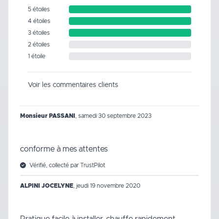
5 étoiles
4 étoiles
3 étoiles
2 étoiles
1 étoile
Voir les commentaires clients
Monsieur PASSANI
,
samedi 30 septembre 2023
conforme à mes attentes
Vérifié, collecté par TrustPilot
ALPINI JOCELYNE
,
jeudi 19 novembre 2020
Pratique facile à installer, chauffe rapidement