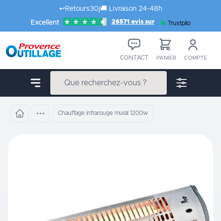
Aller au contenu
↩️
Retours
30j
🚚
Livraison 24-48h
26571 avis sur
Excellent
Trustpilot
CONTACT
PANIER
COMPTE
Chauffage infrarouge mural 1200w