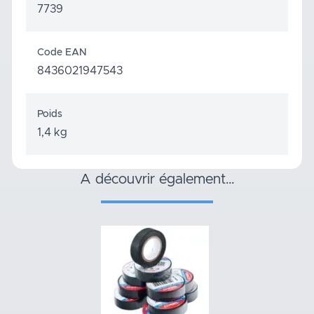
7739
Code EAN
8436021947543
Poids
1,4 kg
a découvrir également…