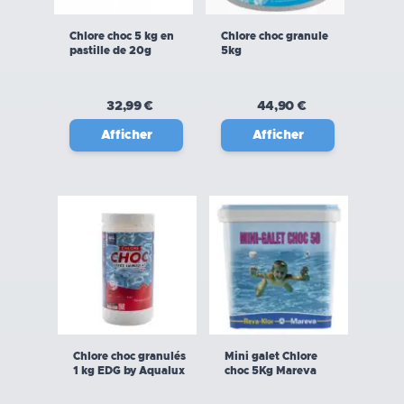
Chlore choc 5 kg en
Chlore choc granule
pastille de 20g
5kg
32,99 €
44,90 €
Afficher
Afficher
Chlore choc granulés
Mini galet Chlore
1 kg EDG by Aqualux
choc 5Kg Mareva