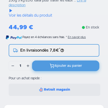
250g 3 kg EDG. Idéal pour traiter les eaux ...
Lire la
description
Voir les détails du produit
44,99
€
En stock
Payez en 4 échéances sans frais.
En savoir plus
*
En livraison
dès 7,8€
1
Ajouter au panier
Pour un achat rapide :
Retrait magasin