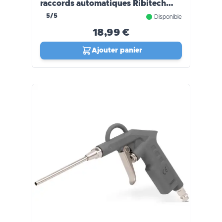
raccords automatiques Ribitech
(10m)
5/5
Disponible
18,99 €
Ajouter panier