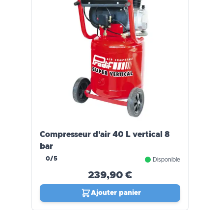
Compresseur d'air 40 L vertical 8
bar
0/5
Disponible
239,90 €
Ajouter panier