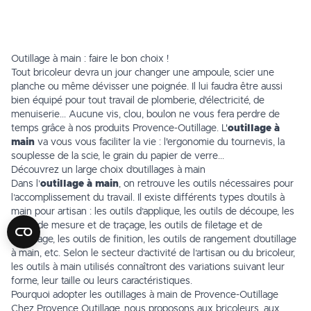
Outillage à main : faire le bon choix !
Tout bricoleur devra un jour changer une ampoule, scier une
planche ou même dévisser une poignée. Il lui faudra être aussi
bien équipé pour tout travail de plomberie, d'
électricité
, de
menuiserie... Aucune vis, clou, boulon ne vous fera perdre de
temps grâce à nos produits Provence-Outillage. L'
outillage à
main
va vous vous faciliter la vie : l'ergonomie du
tournevis
, la
souplesse de la scie, le grain du papier de verre...
Découvrez un large choix d’outillages à main
Dans l’
outillage à main
, on retrouve les outils nécessaires pour
l’accomplissement du travail. Il existe différents types d’outils à
main pour artisan : les outils d’applique, les outils de découpe, les
outils de mesure
et de traçage, les outils de filetage et de
taraudage, les outils de finition, les outils de rangement d’outillage
à main, etc. Selon le secteur d’activité de l’artisan ou du bricoleur,
les outils à main utilisés connaîtront des variations suivant leur
forme, leur taille ou leurs caractéristiques.
Pourquoi adopter les outillages à main de Provence-Outillage
Chez Provence Outillage, nous proposons aux bricoleurs, aux