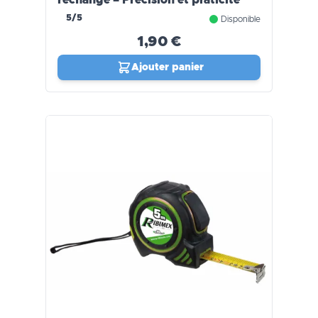
rechange – Précision et praticité
5/5
Disponible
1,90 €
Ajouter panier