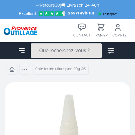
Aller au contenu
↩️
Retours
30j
🚚
Livraison 24-48h
26571 avis sur
Excellent
Trustpilot
CONTACT
PANIER
COMPTE
Colle liquide ultra rapide 20g QS