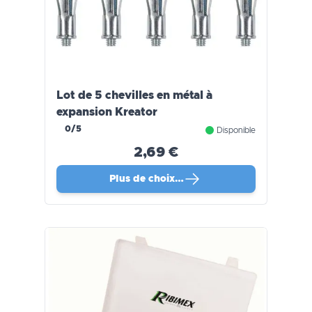
Lot de 5 chevilles en métal à
expansion Kreator
0/5
Disponible
2,69 €
Plus de choix…