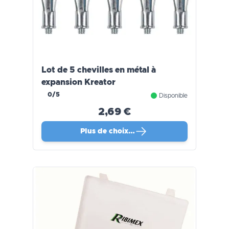
Lot de 5 chevilles en métal à
expansion Kreator
0/5
Disponible
2,69 €
Plus de choix…