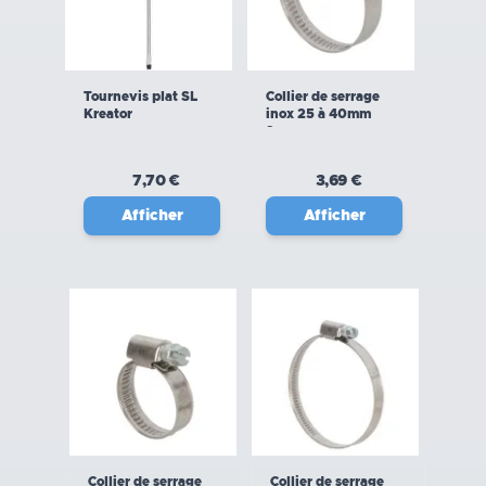
Tournevis plat SL
Collier de serrage
Kreator
inox 25 à 40mm
2pcs
7,70 €
3,69 €
Afficher
Afficher
Collier de serrage
Collier de serrage