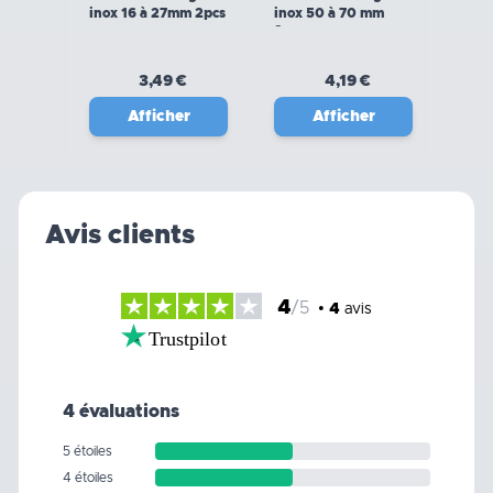
inox 16 à 27mm 2pcs
inox 50 à 70 mm
2pcs
3,49 €
4,19 €
Afficher
Afficher
Avis clients
4
/5
•
4
avis
Trustpilot
4 évaluations
5 étoiles
4 étoiles