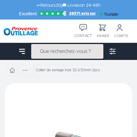
Aller au contenu
↩️
Retours
30j
🚚
Livraison 24-48h
26571 avis sur
Excellent
Trustpilot
CONTACT
PANIER
COMPTE
Collier de serrage inox 32 à 50mm 2pcs