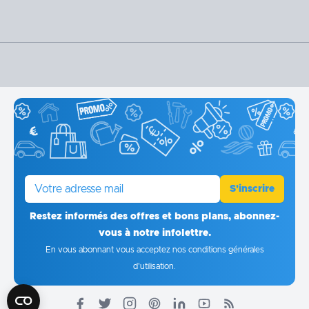
E-mail
S'inscrire
Restez informés des offres et bons plans, abonnez-
vous à notre infolettre.
En vous abonnant vous acceptez
nos conditions générales
d'utilisation
.