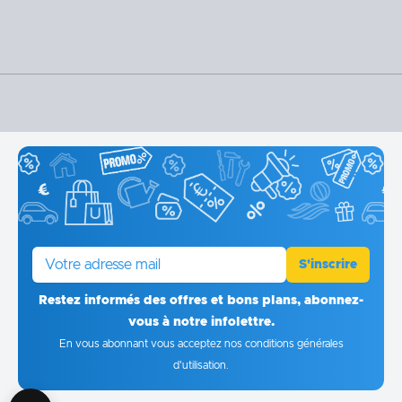
E-mail
S'inscrire
Restez informés des offres et bons plans, abonnez-
vous à notre infolettre.
En vous abonnant vous acceptez
nos conditions générales
d'utilisation
.