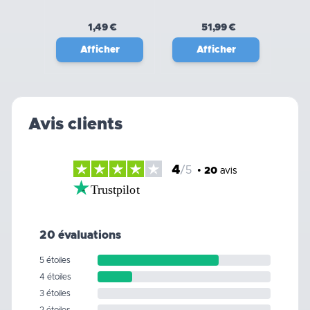
WERKA PRO
1,49 €
51,99 €
Afficher
Afficher
Avis clients
4
/5
•
20
avis
Trustpilot
20 évaluations
5 étoiles
4 étoiles
3 étoiles
2 étoiles