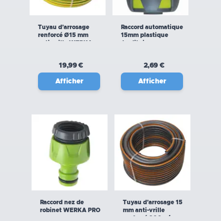
Tuyau d'arrosage
Raccord automatique
renforcé Ø15 mm
15mm plastique
anti-vrille WERKA
Jardibric
PRO 150 g/m
19,99 €
2,69 €
Afficher
Afficher
Raccord nez de
Tuyau d'arrosage 15
robinet WERKA PRO
mm anti-vrille
renforcé 200 g/m