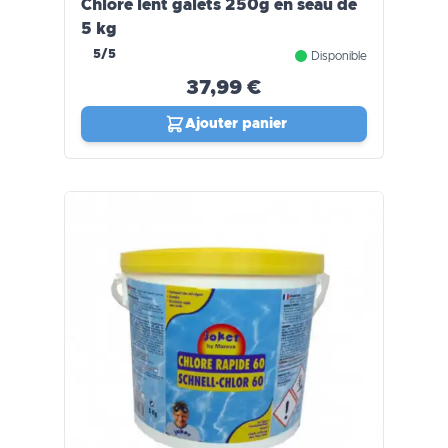
Chlore lent galets 250g en seau de
5 kg
5/5
Disponible
37,99 €
Ajouter panier