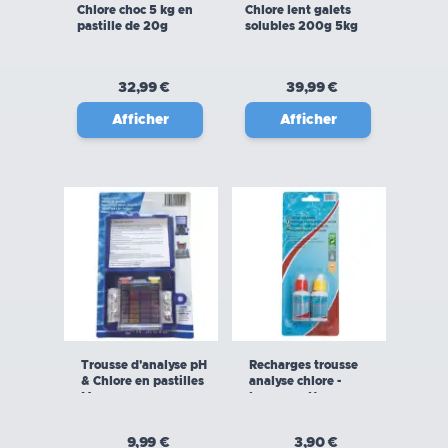
Chlore choc 5 kg en
Chlore lent galets
pastille de 20g
solubles 200g 5kg
32,99 €
39,99 €
Afficher
Afficher
Trousse d'analyse pH
Recharges trousse
& Chlore en pastilles
analyse chlore -
Mareva
brome + pH
9,99 €
3,90 €