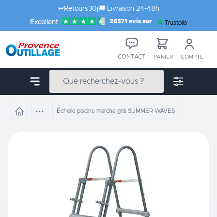
Aller au contenu
↩️
Retours
30j
🚚
Livraison 24-48h
26571 avis sur
Excellent
Trustpilot
CONTACT
PANIER
COMPTE
Échelle piscine marche gris SUMMER WAVES