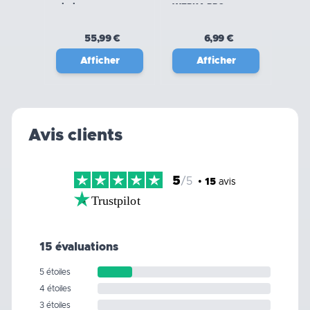
piscine
WERKA PRO
rectangulaire
WERKA PRO
55,99 €
6,99 €
Afficher
Afficher
Avis clients
5
/5
•
15
avis
Trustpilot
15 évaluations
5 étoiles
4 étoiles
3 étoiles