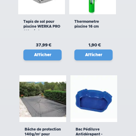
Tapis de sol pour
Thermometre
piscine WERKA PRO
piscine 16 cm
110 g/m²
37,99 €
1,90 €
Afficher
Afficher
Bâche de protection
Bac Pédiluve
140g/m² pour
Antidérapant -