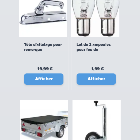
Tête d'attelage pour
Lot de 2 ampoules
remorque
pour feu de
remorque
19,99 €
1,99 €
Afficher
Afficher