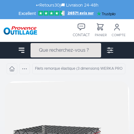
Aller au contenu
↩️
Retours
30j
🚚
Livraison 24-48h
26571 avis sur
Excellent
Trustpilot
CONTACT
PANIER
COMPTE
Filets remorque élastique (3 dimensions) WERKA PRO