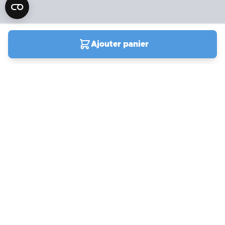
Ajouter panier
04 90 78 09 61
Du lundi au vendredi de
9h00 à 19h00
Samedi et jours fériés de
9h à 13h / 14h à 18h
Support
actuellement ouvert
Compte et commandes
Mon compte