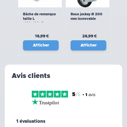
Bâche de remorque
Roue jockey Ø 200
taille L
mm increvable
(160x120x7cm)
WERKA PRO
16,99 €
26,99 €
Afficher
Afficher
Avis clients
5
/5
•
1
avis
Trustpilot
1 évaluations