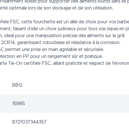
ffisamment solide pour supporter des aliments lourds sans se pl
ité optimale lors de son stockage et de son utilisation.
iée FSC, cette fourchette est un allié de choix pour vos barbe
ment, faisant d'elle un choix judicieux pour tous vos repas en ple
idéal pour une manipulation précise des aliments sur le grill.
2CR14, garantissant robustesse et résistance à la corrosion.
FSC permet une prise en main agréable et sécurisée.
otection en PP pour un rangement sûr et pratique.
 Tie-On certifiée FSC, alliant praticité et respect de l'envir
BBQ
15985
8721037344357