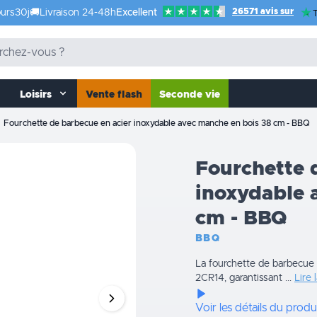
26571 avis sur
urs
30j
🚚
Livraison 24-48h
Excellent
T
Loisirs
Vente flash
Seconde vie
Fourchette de barbecue en acier inoxydable avec manche en bois 38 cm - BBQ
Fourchette 
inoxydable 
cm - BBQ
BBQ
La fourchette de barbecue
2CR14, garantissant ...
Lire 
Voir les détails du produ