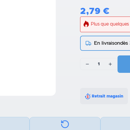
2,79
€
Plus que quelques 
En livraison
dès
1
Retrait magasin