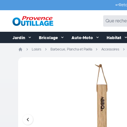
Aller au contenu
↩️
Reto
Jardin
Bricolage
Auto-Moto
Habitat
Loisirs
Barbecue, Plancha et Paëlla
Accessoires