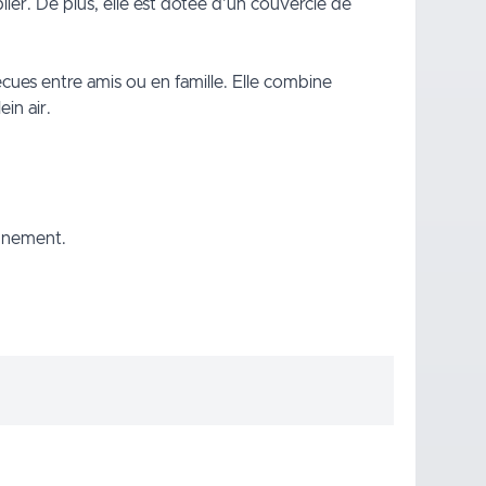
ier. De plus, elle est dotée d'un couvercle de
cues entre amis ou en famille. Elle combine
in air.
onnement.