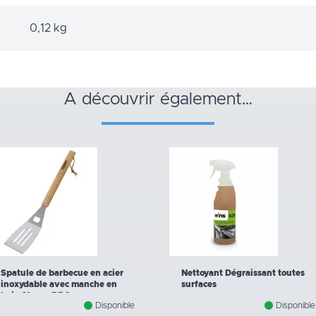
0,12 kg
a découvrir également…
Spatule de barbecue en acier
Nettoyant Dégraissant toutes
inoxydable avec manche en
surfaces
bois 41 cm - BBQ
Disponible
Disponible