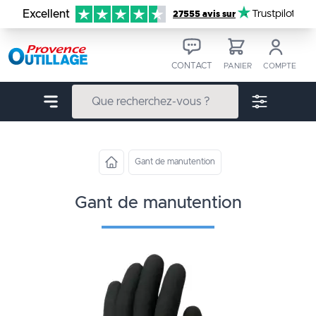
Aller au contenu
Excellent
Trustpilot
27555 avis sur
CONTACT
PANIER
COMPTE
Gant de manutention
gant de manutention