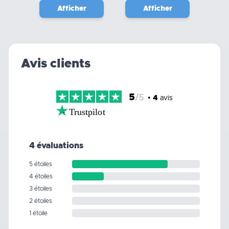
Afficher
Afficher
Avis clients
5
/5
•
4
avis
Trustpilot
4 évaluations
5 étoiles
4 étoiles
3 étoiles
2 étoiles
1 étoile