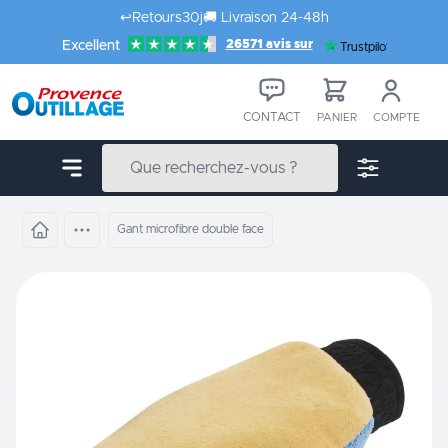
Aller au contenu
↩️
Retours
30j
🚚
Livraison 24-48h
26571 avis sur
Excellent
Trustpilot
CONTACT
PANIER
COMPTE
Gant microfibre double face