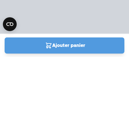
Ajouter panier
04 90 78 09 61
Du lundi au samedi de
9h00 à 19h00
Support
actuellement fermé
Compte et commandes