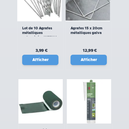
Lot de 10 Agrafes
Agrafes 15 x 20cm
métalliques
métalliques galva
galvanisées WERKA
PRO (15x4cm)
3,99 €
12,99 €
Afficher
Afficher