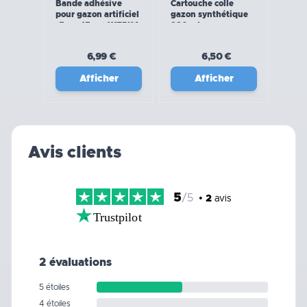
Bande adhésive
Cartouche colle
pour gazon artificiel
gazon synthétique
(5m x 15cm) WERKA
290 ml
PRO
6,99 €
6,50 €
Afficher
Afficher
Avis clients
5
/5
•
2
avis
Trustpilot
2 évaluations
5 étoiles
4 étoiles