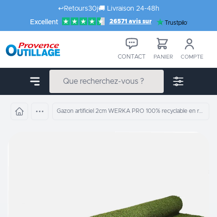
Aller au contenu
↩️
Retours
30j
🚚
Livraison 24-48h
26571 avis sur
Excellent
Trustpilot
CONTACT
PANIER
COMPTE
Gazon artificiel 2cm WERKA PRO 100% recyclable en rouleau de 180cm de large