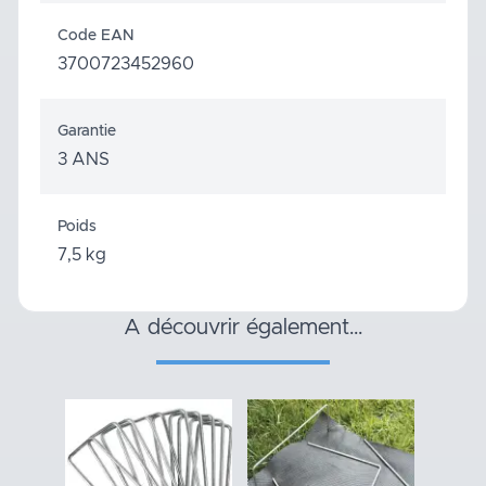
Code EAN
3700723452960
Garantie
3 ANS
Poids
7,5 kg
a découvrir également…