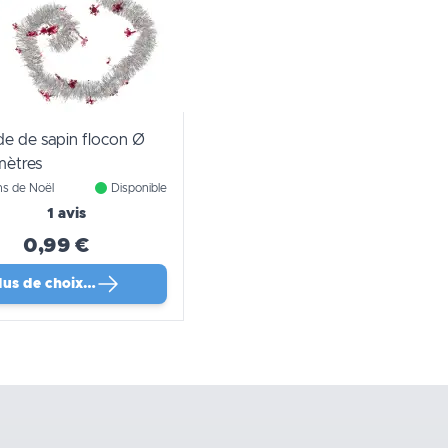
de de sapin flocon Ø
mètres
ns de Noël
Disponible
1 avis
0,99 €
lus de choix…