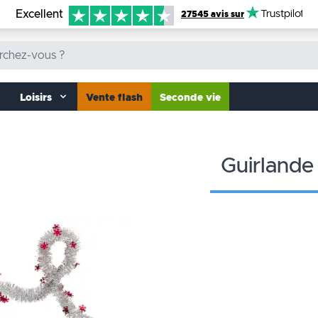
Excellent
Trustpilot
27545 avis sur
Loisirs
Vente flash
Seconde vie
guirlande