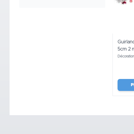
Guirlan
5cm 2 
Décoratio
P