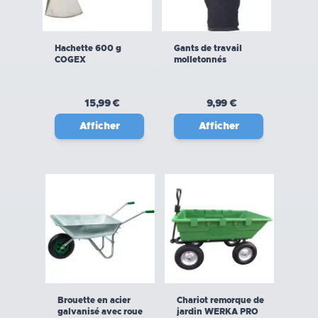
Hachette 600 g
Gants de travail
COGEX
molletonnés
15,99 €
9,99 €
Afficher
Afficher
Brouette en acier
Chariot remorque de
galvanisé avec roue
jardin WERKA PRO