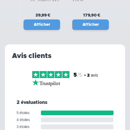
gonflée WERKA PRO
225 litres
39,99 €
179,90 €
Afficher
Afficher
Avis clients
5
/5
•
2
avis
Trustpilot
2 évaluations
5 étoiles
4 étoiles
3 étoiles