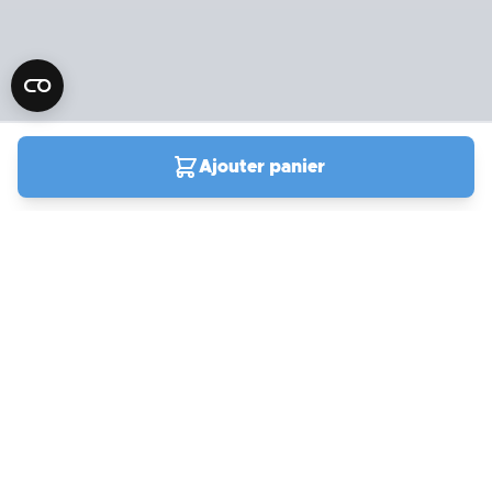
Ajouter panier
04 90 78 09 61
Du lundi au samedi de
9h00 à 19h00
Support
actuellement fermé
Compte et commandes