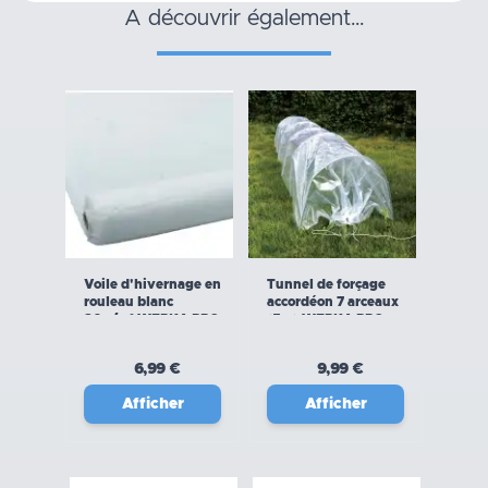
a découvrir également…
Voile d'hivernage en
Tunnel de forçage
rouleau blanc
accordéon 7 arceaux
30g/m² WERKA PRO
(5m) WERKA PRO
6,99 €
9,99 €
Afficher
Afficher