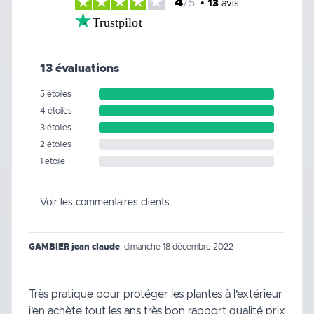
4
/5
•
13
avis
Trustpilot
13 évaluations
5 étoiles
4 étoiles
3 étoiles
2 étoiles
1 étoile
Voir les commentaires clients
GAMBIER jean claude
,
dimanche 18 décembre 2022
Très pratique pour protéger les plantes à l’extérieur
j’en achète tout les ans très bon rapport qualité prix