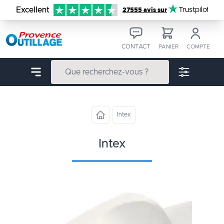
Aller au contenu
Excellent
Trustpilot
27555 avis sur
CONTACT
PANIER
COMPTE
Intex
intex