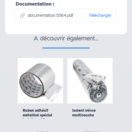
Documentation :
documentation.5564.pdf
Télécharger
a découvrir également…
Ruban adhésif
Isolant mince
métallisé spécial
multicouche
isolation (25m x
7,5cm)